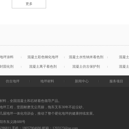
更多
地坪涂料
混凝土彩色钢化地坪
混凝土水性纳米着色剂
混凝
封固化剂
混凝土离子着色剂
混凝土仿古保护剂
混凝
仿古地坪
地坪材料
新闻中心
服务项目
材料，全国混凝土和石材着色领导产品。
地坪工程，坚固耐磨无尘亮丽，拖车叉车30年不起尘砂。
0几届地坪一体化培训会，推动了整个硬化地坪的健康持续发展。
阳市东义路688号
86286811 手机：18057904686
邮箱：
1203123@qq.com