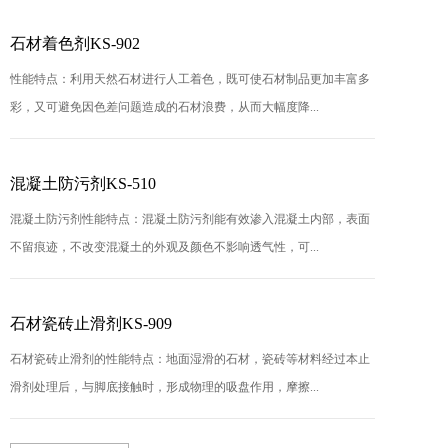
石材着色剂KS-902
性能特点：利用天然石材进行人工着色，既可使石材制品更加丰富多
彩，又可避免因色差问题造成的石材浪费，从而大幅度降...
混凝土防污剂KS-510
混凝土防污剂性能特点：混凝土防污剂能有效渗入混凝土内部，表面
不留痕迹，不改变混凝土的外观及颜色不影响透气性，可...
石材瓷砖止滑剂KS-909
石材瓷砖止滑剂的性能特点：地面湿滑的石材，瓷砖等材料经过本止
滑剂处理后，与脚底接触时，形成物理的吸盘作用，摩擦...