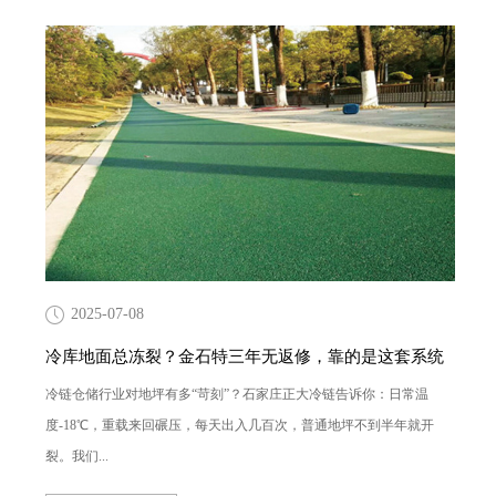
2025-07-08
冷库地面总冻裂？金石特三年无返修，靠的是这套系统
冷链仓储行业对地坪有多“苛刻”？石家庄正大冷链告诉你：日常温
度-18℃，重载来回碾压，每天出入几百次，普通地坪不到半年就开
裂。我们...