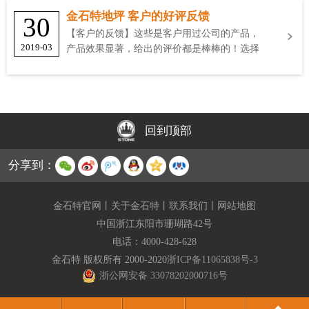
金石特地坪 客户的好评反馈
30
【客户的反馈】这些是客户用过公司的产品，
2019-03
产品效果显著，给出的评价都是棒棒的！选择
金石特
回到顶部
分享到：
金石特官网
丨
关于金石特
丨
联系我们
丨
网站地图
中国浙江东阳市珊瑚路42号
电话：
4000-428-628
金石特 版权所有 2000-2020
浙ICP备11065838号-3
浙公网安备 33078202000716号