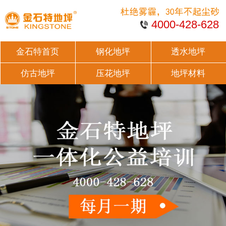
4000-428-628
金石特首页
钢化地坪
透水地坪
仿古地坪
压花地坪
地坪材料