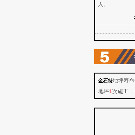
入。
地坪寿命
金石特
地坪
1
次施工，