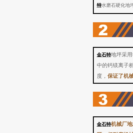
特
水磨石硬化地
地坪采用
金石特
中的钙镁离子
度，
保证了机
机械厂地
金石特