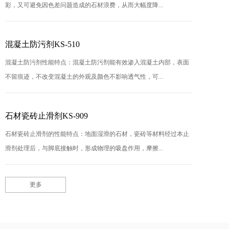
彩，又可避免因色差问题造成的石材浪费，从而大幅度降...
混凝土防污剂KS-510
混凝土防污剂性能特点：混凝土防污剂能有效渗入混凝土内部，表面
不留痕迹，不改变混凝土的外观及颜色不影响透气性，可...
石材瓷砖止滑剂KS-909
石材瓷砖止滑剂的性能特点：地面湿滑的石材，瓷砖等材料经过本止
滑剂处理后，与脚底接触时，形成物理的吸盘作用，摩擦...
更多