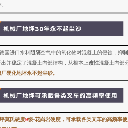
坪。
德国进口水料
阻隔
空气中的氧化物对混凝土的侵蚀，
抑制
析出并
稳定
了混凝土内部结构，从根本上
改性
混凝土内部
械厂硬化地坪永不起尘砂。
坪莫氏硬度
9
级-花岗岩硬度，可承载各类叉车的高频率使