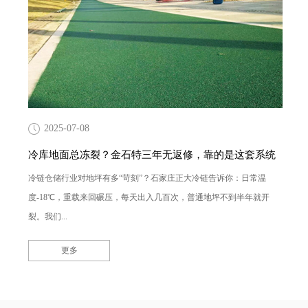
2025-07-08
冷库地面总冻裂？金石特三年无返修，靠的是这套系统
冷链仓储行业对地坪有多“苛刻”？石家庄正大冷链告诉你：日常温
度-18℃，重载来回碾压，每天出入几百次，普通地坪不到半年就开
裂。我们...
更多