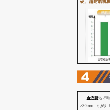
硬、超耐磨机
金石特
地坪唯
>30mm，机