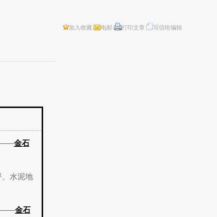
加入收藏
电邮
打印文章
写信给编辑
——
金石
坪、水泥地
——
金石