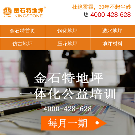
4000-428-628
金石特首页
钢化地坪
透水地坪
仿古地坪
压花地坪
地坪材料