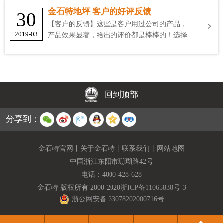
金石特地坪 客户的好评反馈
30
【客户的反馈】这些是客户用过公司的产品，
2019-03
产品效果显著，给出的评价都是棒棒的！选择
金石特
回到顶部
分享到：
金石特官网
丨
关于金石特
丨
联系我们
丨
网站地图
中国浙江东阳市珊瑚路42号
电话：
4000-428-628
金石特 版权所有 2000-2020
浙ICP备11065838号-3
浙公网安备 33078202000716号