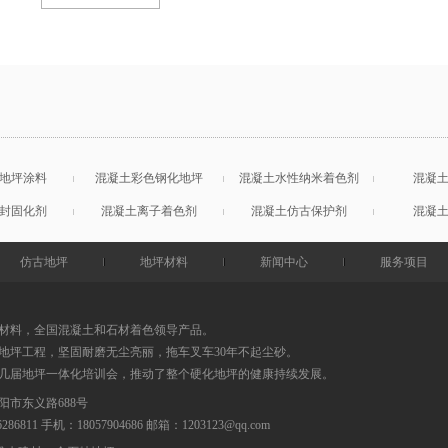
地坪涂料
混凝土彩色钢化地坪
混凝土水性纳米着色剂
混凝
封固化剂
混凝土离子着色剂
混凝土仿古保护剂
混凝
仿古地坪
地坪材料
新闻中心
服务项目
材料，全国混凝土和石材着色领导产品。
地坪工程，坚固耐磨无尘亮丽，拖车叉车30年不起尘砂。
0几届地坪一体化培训会，推动了整个硬化地坪的健康持续发展。
阳市东义路688号
86286811 手机：18057904686
邮箱：
1203123@qq.com