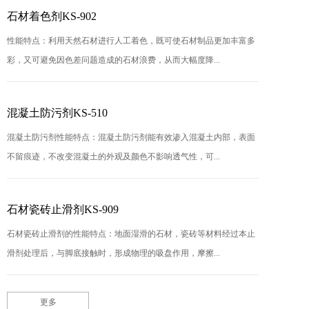
石材着色剂KS-902
性能特点：利用天然石材进行人工着色，既可使石材制品更加丰富多
彩，又可避免因色差问题造成的石材浪费，从而大幅度降...
混凝土防污剂KS-510
混凝土防污剂性能特点：混凝土防污剂能有效渗入混凝土内部，表面
不留痕迹，不改变混凝土的外观及颜色不影响透气性，可...
石材瓷砖止滑剂KS-909
石材瓷砖止滑剂的性能特点：地面湿滑的石材，瓷砖等材料经过本止
滑剂处理后，与脚底接触时，形成物理的吸盘作用，摩擦...
更多