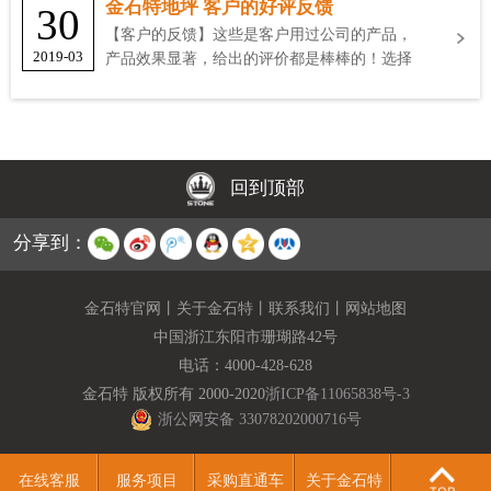
金石特地坪 客户的好评反馈
30
【客户的反馈】这些是客户用过公司的产品，
2019-03
产品效果显著，给出的评价都是棒棒的！选择
金石特
回到顶部
分享到：
金石特官网
丨
关于金石特
丨
联系我们
丨
网站地图
中国浙江东阳市珊瑚路42号
电话：
4000-428-628
金石特 版权所有 2000-2020
浙ICP备11065838号-3
浙公网安备 33078202000716号
在线客服
服务项目
采购直通车
关于金石特