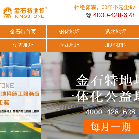
4000-428-628
金石特首页
钢化地坪
透水地坪
仿古地坪
压花地坪
地坪材料