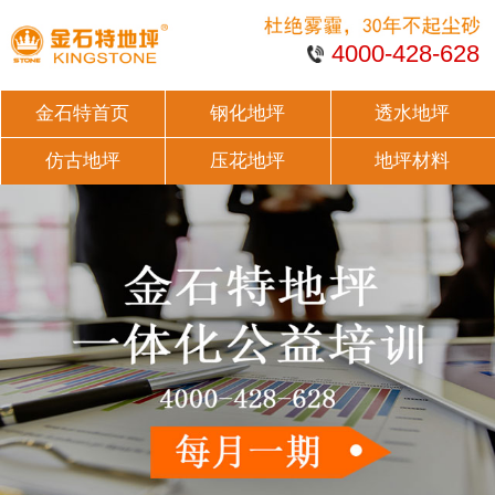
4000-428-628
金石特首页
钢化地坪
透水地坪
仿古地坪
压花地坪
地坪材料