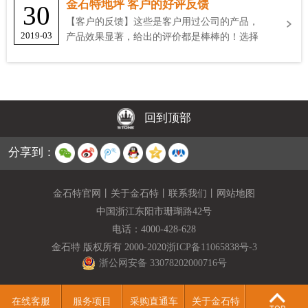
金石特地坪 客户的好评反馈
30
【客户的反馈】这些是客户用过公司的产品，
2019-03
产品效果显著，给出的评价都是棒棒的！选择
金石特
回到顶部
分享到：
金石特官网
丨
关于金石特
丨
联系我们
丨
网站地图
中国浙江东阳市珊瑚路42号
电话：
4000-428-628
金石特 版权所有 2000-2020
浙ICP备11065838号-3
浙公网安备 33078202000716号
在线客服
服务项目
采购直通车
关于金石特