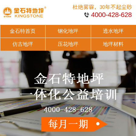
4000-428-628
金石特首页
钢化地坪
透水地坪
仿古地坪
压花地坪
地坪材料