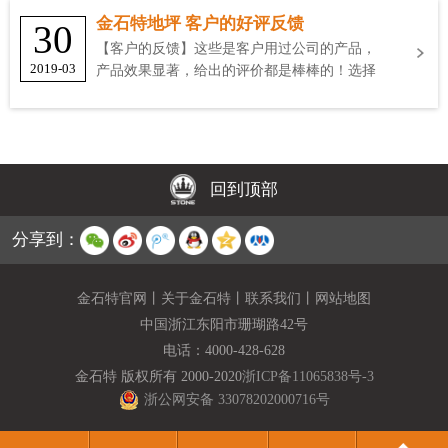
金石特地坪 客户的好评反馈
30
【客户的反馈】这些是客户用过公司的产品，
2019-03
产品效果显著，给出的评价都是棒棒的！选择
金石特
回到顶部
分享到：
金石特官网
丨
关于金石特
丨
联系我们
丨
网站地图
中国浙江东阳市珊瑚路42号
电话：
4000-428-628
金石特 版权所有 2000-2020
浙ICP备11065838号-3
浙公网安备 33078202000716号